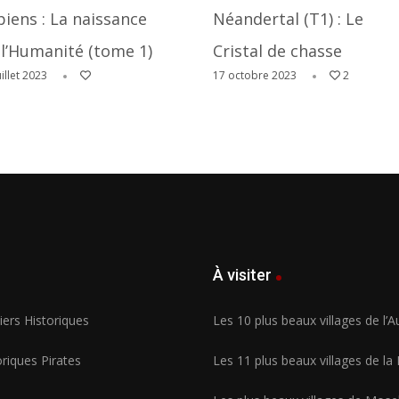
piens : La naissance
Néandertal (T1) : Le
 l’Humanité (tome 1)
Cristal de chasse
uillet 2023
17 octobre 2023
2
À visiter
ers Historiques
Les 10 plus beaux villages de l’
riques Pirates
Les 11 plus beaux villages de la