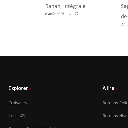
Rahan, intégrale
Sa
8 août 2025
1
de
27 j
Explorer
À lire
Croisades
Romans Polici
Louis XIV
Romans Histo