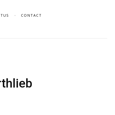
CTUS
CONTACT
rthlieb