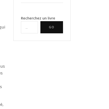
Recherchez un livre
qui
GO
lus
es
os
é,