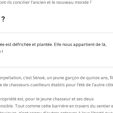
ont-ils concilier l’ancien et le nouveau monde ?
 ?
hée est défrichée et plantée. Elle nous appartient de là,
 !
erpellation, c’est Sénoé, un jeune garçon de quinze ans, fi
de chasseurs-cueilleurs établis pour l’été de l’autre côt
ropriété est, pour le jeune chasseur et ses deux
ible. Tout comme cette barrière en travers du sentier e
oujours, n’ont connu d’autres entraves à leur liberté que