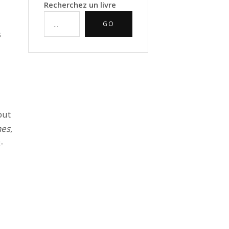
Recherchez un livre
GO
s
but
nes
,
c-