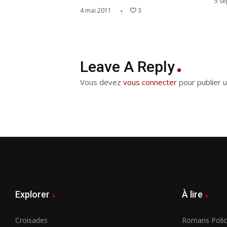
5 s
4 mai 2011
3
Leave A Reply
Vous devez
vous connecter
pour publier 
Explorer
À lire
Croisades
Romans Polici