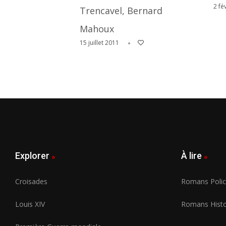
2 fé
Trencavel, Bernard
Mahoux
15 juillet 2011
Explorer
À lire
Croisades
Romans Polici
Louis XIV
Romans Histo